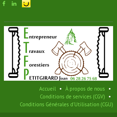
Accueil
•
À propos de nous
•
Conditions de services (CGV)
•
Conditions Générales d'Utilisation (CGU)