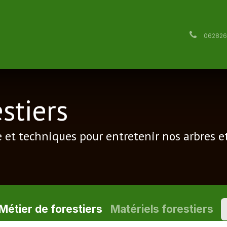
l
Services
Blog et réalisations
Avis
À propos de 
06282
stiers
e et techniques pour entretenir nos arbres e
Métier de forestiers
Matériels forestiers