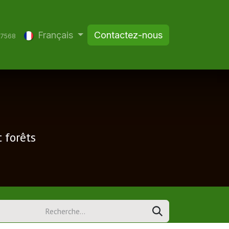
nous
Français
Contactez-nous
67568
t forêts