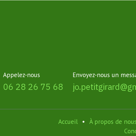
Appelez-nous
Envoyez-nous un mess
06 28 26 75 68
jo.petitgirard@g
Accueil
•
À propos de nou
Cond