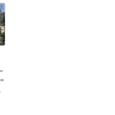
ur
 de